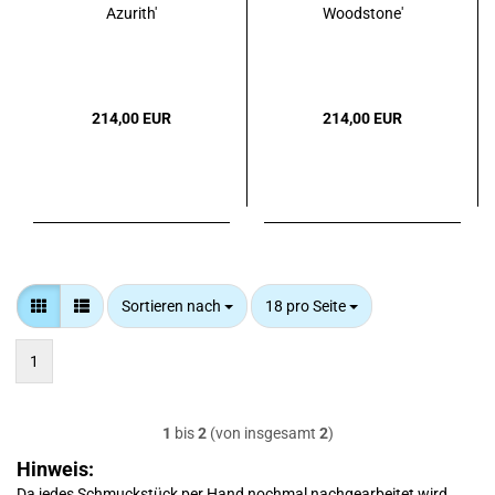
Azurith'
Woodstone'
214,00 EUR
214,00 EUR
Sortieren nach
pro Seite
Sortieren nach
18 pro Seite
1
1
bis
2
(von insgesamt
2
)
Hinweis:
Da jedes Schmuckstück per Hand nochmal nachgearbeitet wird,