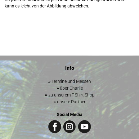
kann es leicht von der Abbildung abweichen.
Info
»
Termine und Messen
»
über Charlie
»
zu unserem T-Shirt Shop
»
unsere Partner
Social Media