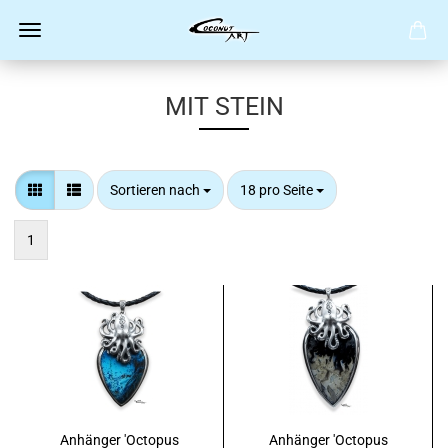
MIT STEIN
Sortieren nach
pro Seite
Sortieren nach
18 pro Seite
1
Anhänger 'Octopus
Anhänger 'Octopus