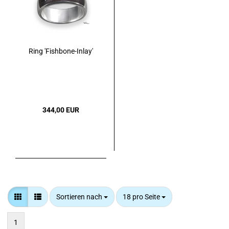
Ring 'Fishbone-Inlay'
344,00 EUR
Sortieren nach
pro Seite
Sortieren nach
18 pro Seite
1