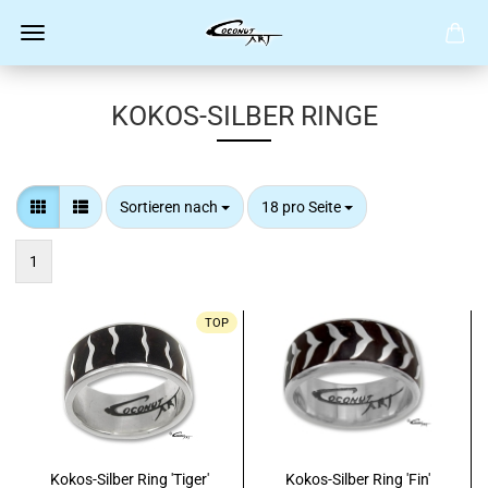
KOKOS-SILBER RINGE
Sortieren nach
pro Seite
Sortieren nach
18 pro Seite
1
TOP
Kokos-Silber Ring 'Tiger'
Kokos-Silber Ring 'Fin'