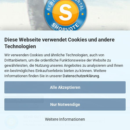
Diese Webseite verwendet Cookies und andere
Technologien
»
zur Echtheit von Kundenbewertungen
Wir verwenden Cookies und ähnliche Technologien, auch von
Drittanbietern, um die ordentliche Funktionsweise der Website zu
gewährleisten, die Nutzung unseres Angebotes zu analysieren und Ihnen
ein bestmögliches Einkaufserlebnis bieten zu können. Weitere
Informationen finden Sie in unserer
Datenschutzerklärung
.
Alle Akzeptieren
Vertrag widerrufen
Nur Notwendige
Webshop erstellen
mit Gambio.de © 2026
SEHR GUT
(4.99 / 5)
Weitere Informationen
aus
68
Bewertungen bei: ausgezeichnet.org, shopvote.de ⓘ
Informationen zur Echtheit der Bewertungen