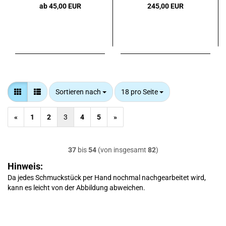
ab 45,00 EUR
245,00 EUR
Sortieren nach
pro Seite
Sortieren nach
18 pro Seite
«
1
2
3
4
5
»
37
bis
54
(von insgesamt
82
)
Hinweis:
Da jedes Schmuckstück per Hand nochmal nachgearbeitet wird,
kann es leicht von der Abbildung abweichen.