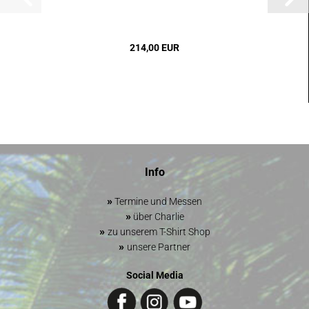
214,00 EUR
Info
»
Termine und Messen
»
über Charlie
»
zu unserem T-Shirt Shop
»
unsere Partner
Social Media