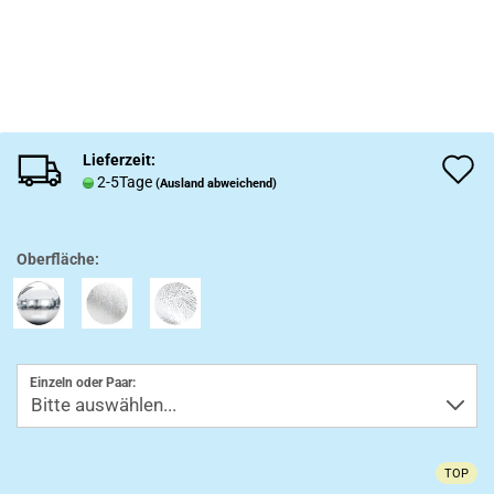
Lieferzeit:
A
2-5Tage
(Ausland abweichend)
d
M
Oberfläche:
Einzeln oder Paar:
TOP