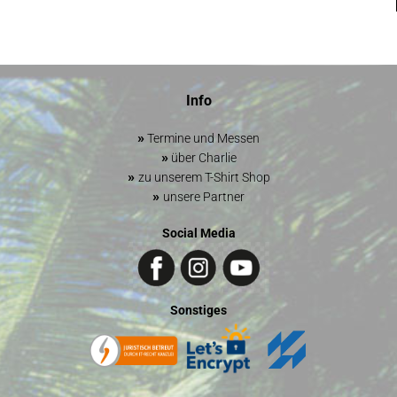
Info
»
Termine und Messen
»
über Charlie
»
zu unserem T-Shirt Shop
»
unsere Partner
Social Media
Sonstiges