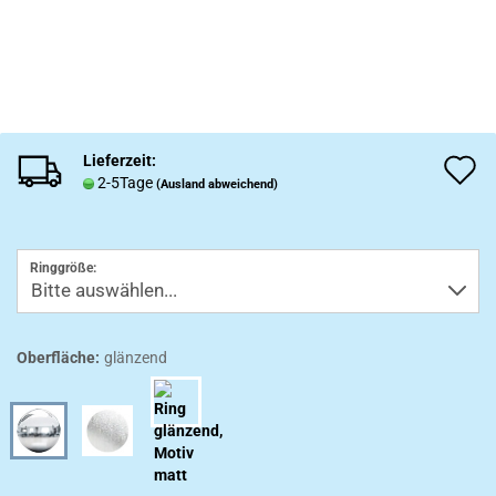
Lieferzeit:
A
2-5Tage
(Ausland abweichend)
d
M
Ringgröße:
Oberfläche:
glänzend