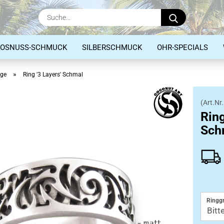
Suche...
KOSNUSS-SCHMUCK
SILBERSCHMUCK
OHR-SPECIALS
»
nge
Ring '3 Layers' Schmal
(Art.Nr.
Anhänger
Ring
Ringe
Sch
Armbänder
Ringg