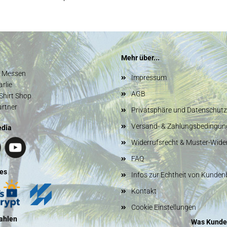
Mehr über...
d Messen
Impressum
rlie
AGB
Shirt Shop
artner
Privatsphäre und Datenschutz
Versand- & Zahlungsbedingun
edia
Widerrufsrecht & Muster-Wide
FAQ
es
Infos zur Echtheit von Kunde
Kontakt
Cookie Einstellungen
ahlen
Was Kunde