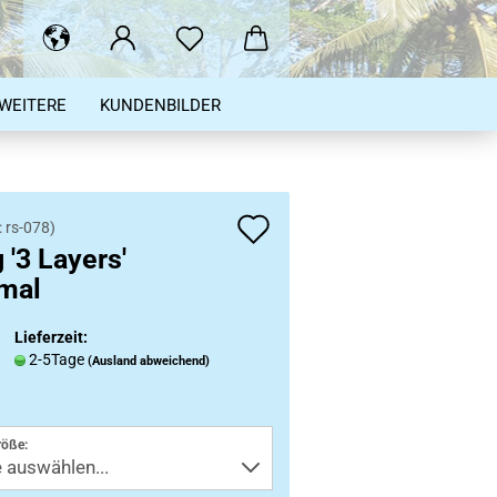
WEITERE
KUNDENBILDER
Auf
:
rs-078
)
 '3 Layers'
den
mal
Merkzettel
Lieferzeit:
2-5Tage
(Ausland abweichend)
röße: