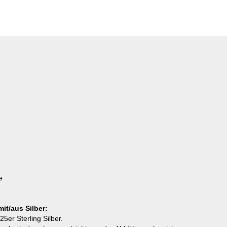
e
t/aus Silber:
er Sterling Silber.