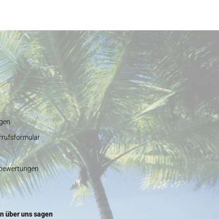
gen
rrufsformular
nbewertungen
n über uns sagen