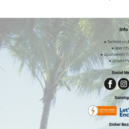
Info
»
Termine un
»
über Cha
»
zu unserem T-
»
unsere P
Social M
Sonstig
Sicher Bez