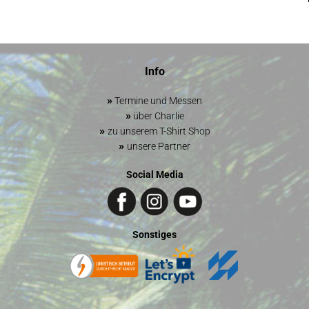
Info
»
Termine und Messen
»
über Charlie
»
zu unserem T-Shirt Shop
»
unsere Partner
Social Media
Sonstiges