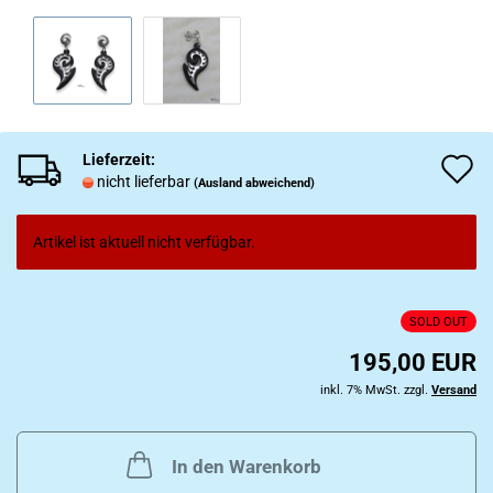
Lieferzeit:
A
nicht lieferbar
(Ausland abweichend)
d
M
Artikel ist aktuell nicht verfügbar.
SOLD OUT
195,00 EUR
inkl. 7% MwSt. zzgl.
Versand
In den Warenkorb