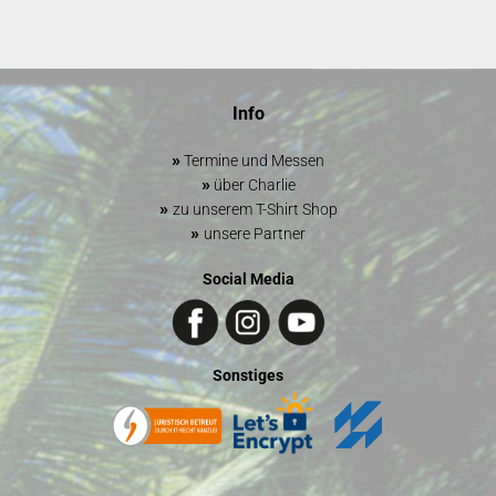
Info
»
Termine und Messen
»
über Charlie
»
zu unserem T-Shirt Shop
»
unsere Partner
Social Media
Sonstiges