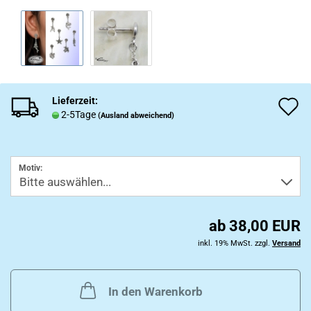
Lieferzeit:
A
2-5Tage
(Ausland abweichend)
d
M
Motiv:
ab 38,00 EUR
inkl. 19% MwSt. zzgl.
Versand
In den Warenkorb