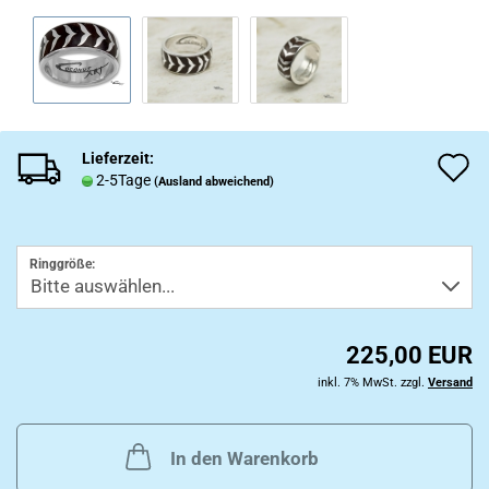
Lieferzeit:
A
2-5Tage
(Ausland abweichend)
d
M
Ringgröße:
225,00 EUR
inkl. 7% MwSt. zzgl.
Versand
In den Warenkorb