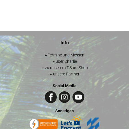
Info
»
Termine und Messen
»
über Charlie
»
zu unserem T-Shirt Shop
»
unsere Partner
Social Media
Sonstiges