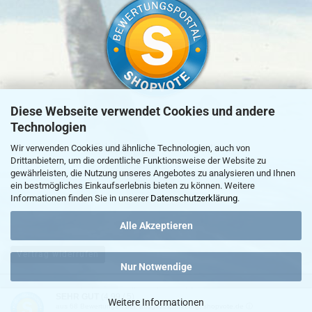
Diese Webseite verwendet Cookies und andere
Technologien
»
zur Echtheit von Kundenbewertungen
Wir verwenden Cookies und ähnliche Technologien, auch von
Drittanbietern, um die ordentliche Funktionsweise der Website zu
gewährleisten, die Nutzung unseres Angebotes zu analysieren und Ihnen
ein bestmögliches Einkaufserlebnis bieten zu können. Weitere
Informationen finden Sie in unserer
Datenschutzerklärung
.
Alle Akzeptieren
Vertrag widerrufen
Nur Notwendige
Webshop erstellen
mit Gambio.de © 2026
SEHR GUT
(4.99 / 5)
Weitere Informationen
aus
68
Bewertungen bei: ausgezeichnet.org, shopvote.de ⓘ