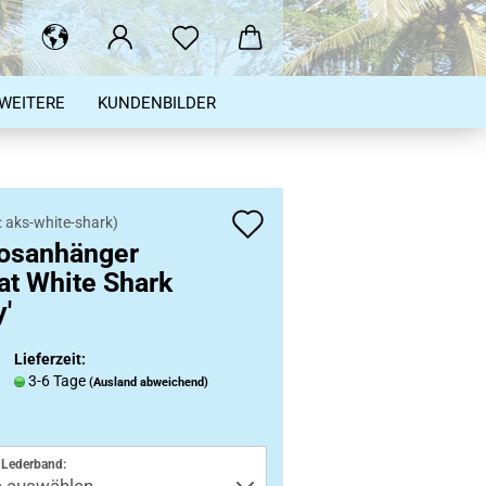
WEITERE
KUNDENBILDER
Auf
:
aks-white-shark
)
osanhänger
den
at White Shark
Merkzettel
y'
Lieferzeit:
3-6 Tage
(Ausland abweichend)
 Lederband: