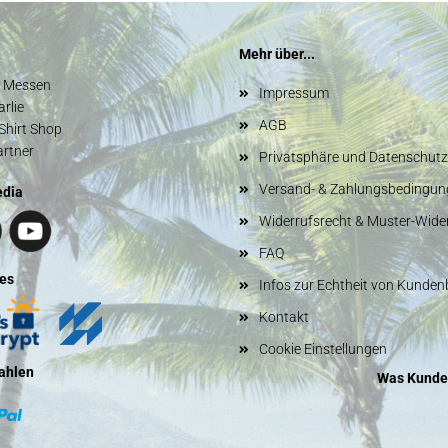
Mehr über...
d Messen
Impressum
rlie
AGB
Shirt Shop
artner
Privatsphäre und Datenschutz
Versand- & Zahlungsbedingun
edia
Widerrufsrecht & Muster-Wide
FAQ
es
Infos zur Echtheit von Kunde
Kontakt
Cookie Einstellungen
ahlen
Was Kunde