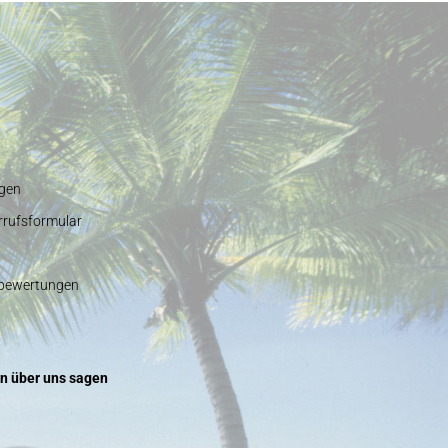
gen
rrufsformular
nbewertungen
n über uns sagen