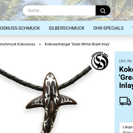
Suche...
KOSNUSS-SCHMUCK
SILBERSCHMUCK
OHR-SPECIALS
»
erschmuck Kokosnuss
Kokosanhänger 'Great White Shark Inlay'
(Art.Nr.
Anhänger
Kok
Ringe
'Gre
Armbänder
Inla
Länge