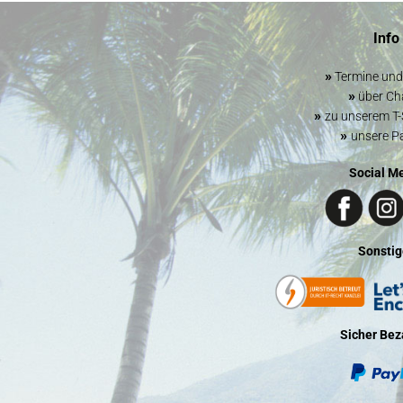
Info
»
Termine un
»
über Cha
»
zu unserem T-
»
unsere P
Social M
Sonstig
Sicher Bez