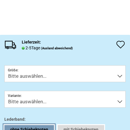
Lieferzeit:
A
2-5Tage
(Ausland abweichend)
d
M
Größe:
Variante:
Lederband:
ohne Schiebeknoten
mit Schiebeknoten