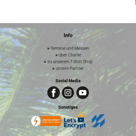
Info
»
Termine und Messen
»
über Charlie
»
zu unserem T-Shirt Shop
»
unsere Partner
Social Media
Sonstiges