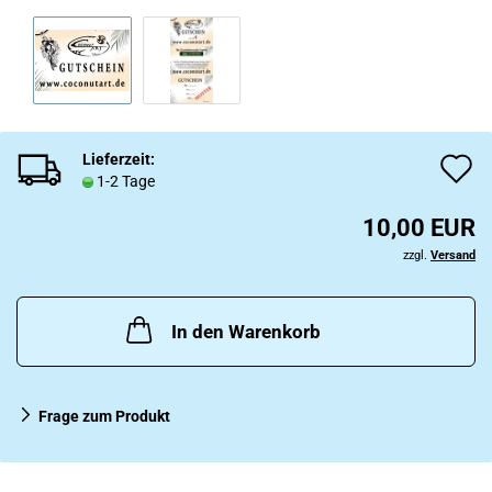
Lieferzeit:
A
1-2 Tage
d
10,00 EUR
M
zzgl.
Versand
In den Warenkorb
Frage zum Produkt