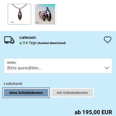
Lieferzeit:
A
3-6 Tage
(Ausland abweichend)
d
M
Größe:
Lederband:
ohne Schiebeknoten
mit Schiebeknoten
ab 195,00 EUR