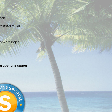
gen
rrufsformular
nbewertungen
n über uns sagen