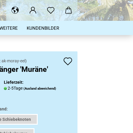
WEITERE
KUNDENBILDER
Auf
:
ak-moray-eel
)
änger 'Muräne'
den
Merkzettel
Lieferzeit:
2-5Tage
(Ausland abweichend)
and:
e Schiebeknoten