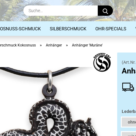
Suche...
KOSNUSS-SCHMUCK
SILBERSCHMUCK
OHR-SPECIALS
»
»
erschmuck Kokosnuss
Anhänger
Anhänger 'Muräne'
(Art.Nr.
Anhänger
Anh
Ringe
Armbänder
Lederb
ohn