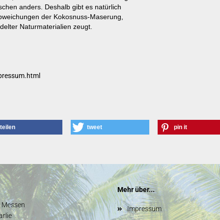
schen anders. Deshalb gibt es natürlich
 Abweichungen der Kokosnuss-Maserung,
lter Naturmaterialien zeugt.
pressum.html
teilen
tweet
pin it
Mehr über...
d Messen
Impressum
rlie