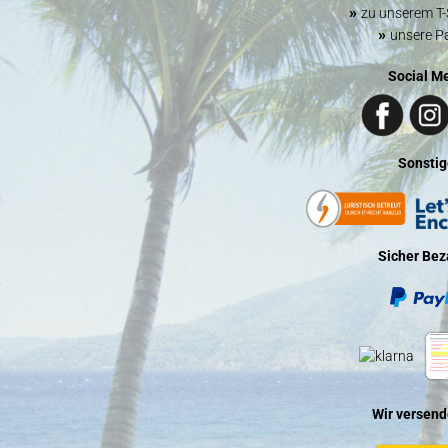
»
zu unserem T-
»
unsere P
Social M
Sonstig
Sicher Bez
Wir versend