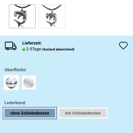
Lieferzeit:
A
2-5Tage
(Ausland abweichend)
d
M
Oberfläche:
Lederband:
ohne Schiebeknoten
mit Schiebeknoten